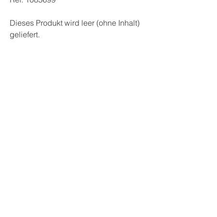
Dieses Produkt wird leer (ohne Inhalt)
geliefert.
MediCur AG
Mellingerstrasse 12
5443 Niederrohrdorf
Tel. +41 (0)56 493 33 33
info@medicur.ch
medicur.ch
In diesem Online-Shop akzeptierte Zahlungsmethoden:
Kreditkarte (Visa/Mastercard/Maestro/American Express),
PayPal, Offline Überweisung (Vorauskasse)
AGB
Impressum