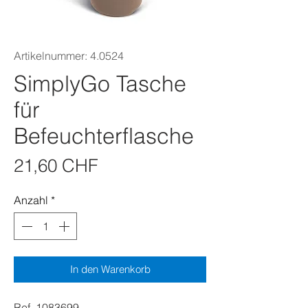
Artikelnummer: 4.0524
SimplyGo Tasche
für
Befeuchterflasche
Preis
21,60 CHF
Anzahl
*
In den Warenkorb
Ref. 1083699