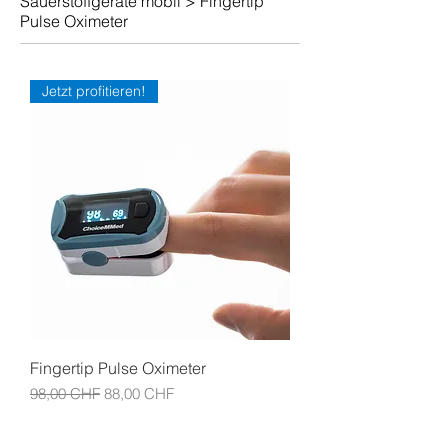
Sauerstoffgeräte mobil
>
Fingertip
Pulse Oximeter
Jetzt profitieren!
Fingertip Pulse Oximeter
Standardpreis
Sale-Preis
98,00 CHF
88,00 CHF