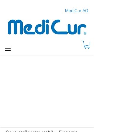
MediCur AG
FINGERTIP
PULSE OXIMETER