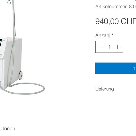
Artikelnummer: 8.
940,00 CH
Anzahl
*
In
Lieferung
Achtung: Das Gerät
zurückgebracht werd
Abholung).
Falls Sie das Gerät 
zurückgeholt werde
g. Ionen
Liefergebühren dazu.