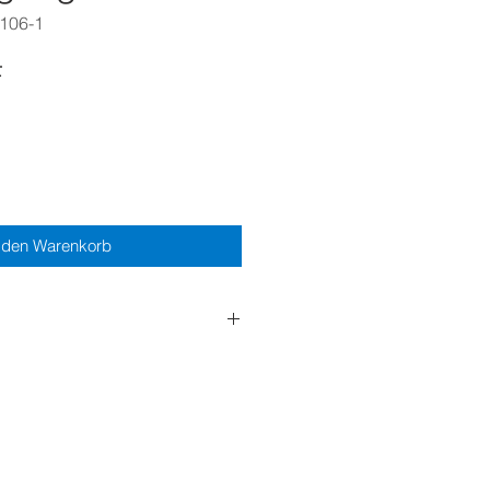
0106-1
Preis
F
 den Warenkorb
 muss selber abgeholt und
en (Einweisung erfolgt bei
doch durch uns geliefert und
n soll, kommen noch CHF 100.00
 Bitte geben Sie dies bei der