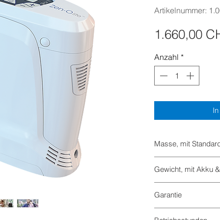
Artikelnummer: 1.
1.660,00 C
Anzahl
*
In
Masse, mit Standar
Höhe: 23.5 cm
Gewicht, mit Akku &
Breite: 24.9 cm
Tiefe: 9.7 cm
2,5 kg
Garantie
18 Monate (exkl. Mo