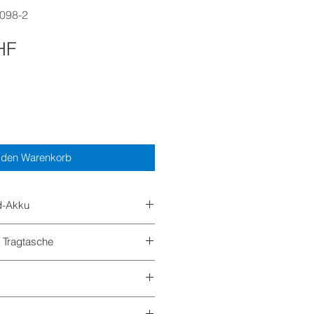
0098-2
Preis
HF
 den Warenkorb
d-Akku
 Tragtasche
lekularsiebe, Akkus & Zubehör)