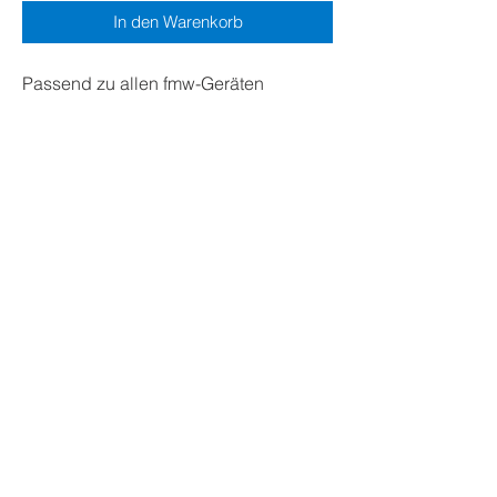
In den Warenkorb
Passend zu allen fmw-Geräten
MediCur AG
Mellingerstrasse 12
5443 Niederrohrdorf
Tel. +41 (0)56 493 33 33
info@medicur.ch
medicur.ch
In diesem Online-Shop akzeptierte Zahlungsmethoden:
Kreditkarte (Visa/Mastercard/Maestro/American Express),
PayPal, Offline Überweisung (Vorauskasse)
AGB